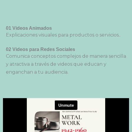
01
Videos Animados
Explicaciones visuales para productos o servicios..
02 Videos para Redes Sociales
Comunica conceptos complejos de manera sencilla
y atractiva a través de videos que educan y
enganchan a tu audiencia.