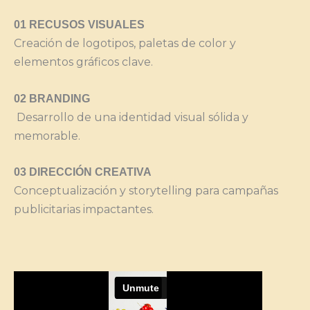
01 RECUSOS VISUALES
Creación de logotipos, paletas de color y
elementos gráficos clave.
02 BRANDING
Desarrollo de una identidad visual sólida y
memorable.
03 DIRECCIÓN CREATIVA
Conceptualización y storytelling para campañas
publicitarias impactantes.