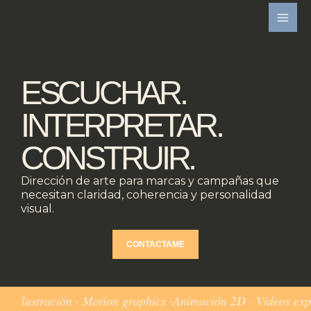
Ir
Behance
Instagram
LinkedIn
al
contenido
ESCUCHAR.
INTERPRETAR.
CONSTRUIR.
Dirección de arte para marcas y campañas que
necesitan claridad, coherencia y personalidad
visual.
CONTACTAME
ración · Motion graphics ·Animación 2D · Videos explicativos 